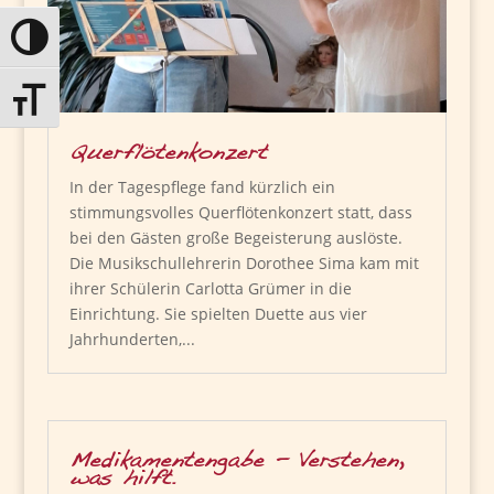
Umschalten auf hohe Kontraste
Schrift vergrößern
Querflötenkonzert
In der Tagespflege fand kürzlich ein
stimmungsvolles Querflötenkonzert statt, dass
bei den Gästen große Begeisterung auslöste.
Die Musikschullehrerin Dorothee Sima kam mit
ihrer Schülerin Carlotta Grümer in die
Einrichtung. Sie spielten Duette aus vier
Jahrhunderten,...
Medikamentengabe – Verstehen,
was hilft.