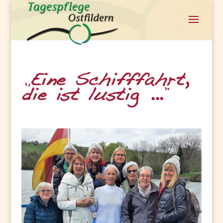
„Eine Schifffahrt,
die ist lustig …“