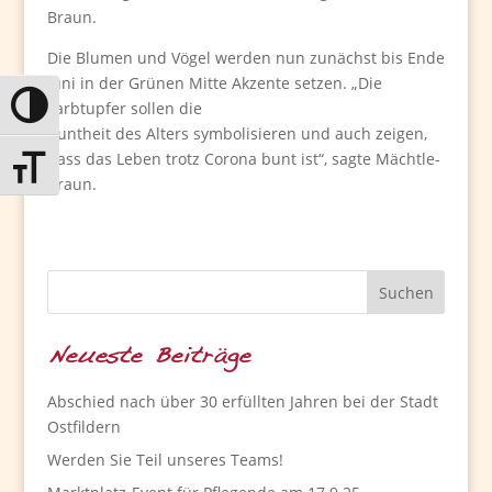
Braun.
Die Blumen und Vögel werden nun zunächst bis Ende
Juni in der Grünen Mitte Akzente setzen. „Die
Farbtupfer sollen die
Umschalten auf hohe Kontraste
Buntheit des Alters symbolisieren und auch zeigen,
dass das Leben trotz Corona bunt ist“, sagte Mächtle-
Schrift vergrößern
Braun.
Neueste Beiträge
Abschied nach über 30 erfüllten Jahren bei der Stadt
Ostfildern
Werden Sie Teil unseres Teams!